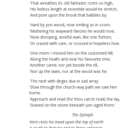
'
That
wreathes
its
old
fantastic
roots
so
high
,
'
His
listless
length
at
noontide
would
he
stretch
,
'
And
pore
upon
the
brook
that
babbles
by
.
'
Hard
by
yon
wood
,
now
smiling
as
in
scorn
,
'
Muttering
his
wayward
fancies
he
would
rove
,
'
Now
drooping
,
woeful
wan
,
like
one
forlorn
,
'
Or
crazed
with
care
,
or
crossed
in
hopeless
love
.
'
One
morn
I
missed
him
on
the
customed
hill
,
'
Along
the
heath
and
near
his
favourite
tree
;
'
Another
came
;
nor
yet
beside
the
rill
,
'
Nor
up
the
lawn
,
nor
at
the
wood
was
he
;
'
The
next
with
dirges
due
in
sad
array
'
Slow
through
the
church-way
path
we
saw
him
borne
.
'
Approach
and
read
(
for
thou
can'st
read
)
the
lay
,
'
Graved
on
the
stone
beneath
yon
aged
thorn
.
'
The
Epitaph
Here
rests
his
head
upon
the
lap
of
earth
A
youth
to
fortune
and
to
fame
unknown
.