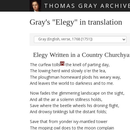
THOMAS GRAY ARCHIV
Skip main navigation
Gray's "Elegy" in translation
Elegy
Written
in
a
Country
Churchya
[*]
The
curfew
tolls
the
knell
of
parting
day
,
The
lowing
herd
wind
slowly
o'er
the
lea
,
The
ploughman
homeward
plods
his
weary
way
,
And
leaves
the
world
to
darkness
and
to
me
.
Now
fades
the
glimmering
landscape
on
the
sight
,
And
all
the
air
a
solemn
stillness
holds
,
Save
where
the
beetle
wheels
his
droning
flight
,
And
drowsy
tinklings
lull
the
distant
folds
;
Save
that
from
yonder
ivy-mantled
tower
The
moping
owl
does
to
the
moon
complain