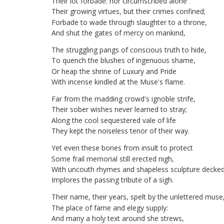
Their
lot
forbade
:
nor
circumscribed
alone
Their
growing
virtues
,
but
their
crimes
confined
;
Forbade
to
wade
through
slaughter
to
a
throne
,
And
shut
the
gates
of
mercy
on
mankind
,
The
struggling
pangs
of
conscious
truth
to
hide
,
To
quench
the
blushes
of
ingenuous
shame
,
Or
heap
the
shrine
of
Luxury
and
Pride
With
incense
kindled
at
the
Muse's
flame
.
Far
from
the
madding
crowd's
ignoble
strife
,
Their
sober
wishes
never
learned
to
stray
;
Along
the
cool
sequestered
vale
of
life
They
kept
the
noiseless
tenor
of
their
way
.
Yet
even
these
bones
from
insult
to
protect
Some
frail
memorial
still
erected
nigh
,
With
uncouth
rhymes
and
shapeless
sculpture
decke
Implores
the
passing
tribute
of
a
sigh
.
Their
name
,
their
years
,
spelt
by
the
unlettered
muse
The
place
of
fame
and
elegy
supply
:
And
many
a
holy
text
around
she
strews
,