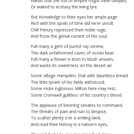
Hands
that
the
rod
of
empire
might
have
swayed
,
Or
waked
to
ecstasy
the
living
lyre
.
But
Knowledge
to
their
eyes
her
ample
page
Rich
with
the
spoils
of
time
did
ne'er
unroll
;
Chill
Penury
repressed
their
noble
rage
,
And
froze
the
genial
current
of
the
soul
.
Full
many
a
gem
of
purest
ray
serene
,
The
dark
unfathomed
caves
of
ocean
bear
:
Full
many
a
flower
is
born
to
blush
unseen
,
And
waste
its
sweetness
on
the
desert
air
.
Some
village-Hampden
,
that
with
dauntless
breast
The
little
tyrant
of
his
fields
withstood
;
Some
mute
inglorious
Milton
here
may
rest
,
Some
Cromwell
guiltless
of
his
country's
blood
.
The
applause
of
listening
senates
to
command
,
The
threats
of
pain
and
ruin
to
despise
,
To
scatter
plenty
o'er
a
smiling
land
,
And
read
their
history
in
a
nation's
eyes
,