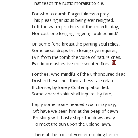
That
teach
the
rustic
moralist
to
die
.
For
who
to
dumb
Forgetfulness
a
prey
,
This
pleasing
anxious
being
e'er
resigned
,
Left
the
warm
precincts
of
the
cheerful
day
,
Nor
cast
one
longing
lingering
look
behind
?
On
some
fond
breast
the
parting
soul
relies
,
Some
pious
drops
the
closing
eye
requires
;
Ev'n
from
the
tomb
the
voice
of
nature
cries
,
[*]
Ev'n
in
our
ashes
live
their
wonted
fires
.
For
thee
,
who
mindful
of
the
unhonoured
dead
Dost
in
these
lines
their
artless
tale
relate
;
If
chance
,
by
lonely
Contemplation
led
,
Some
kindred
spirit
shall
inquire
thy
fate
,
Haply
some
hoary-headed
swain
may
say
,
'
Oft
have
we
seen
him
at
the
peep
of
dawn
'
Brushing
with
hasty
steps
the
dews
away
'
To
meet
the
sun
upon
the
upland
lawn
.
'
There
at
the
foot
of
yonder
nodding
beech