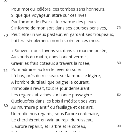
66
Pour
moi
qui
célébrai
ces
tombes
sans
honneurs
,
72
67
Si
quelque
voyageur
,
attiré
sur
ces
rives
73
68
Par
l'amour
de
rêver
et
le
charme
des
pleurs
,
74
S'informe
de
mon
sort
dans
ses
courses
pensives
,
75
69
Peut-être
un
vieux
pasteur
,
en
gardant
ses
troupeaux
,
76
70
Lui
fera
simplement
mon
histoire
en
ces
mots
:
77
71
72
«
Souvent
nous
l'avons
vu
,
dans
sa
marche
posée
,
78
Au
souris
du
matin
,
dans
l'orient
vermeil
,
79
73
Gravir
les
frais
coteaux
à
travers
la
rosée
,
80
74
Pour
admirer
au
loin
le
lever
du
soleil
.
81
75
Là-bas
,
près
du
ruisseau
,
sur
la
mousse
légère
,
82
76
A
l'ombre
du
tilleul
que
baigne
le
courant
,
83
77
Immobile
il
rêvait
,
tout
le
jour
demeurant
84
78
Les
regards
attachés
sur
l'onde
passagère
.
85
d
,
79
Quelquefois
dans
les
bois
il
méditait
ses
vers
86
80
Au
murmure
plaintif
du
feuillage
et
des
airs
.
87
Un
matin
nos
regards
,
sous
l'arbre
centenaire
,
88
,
81
Le
cherchèrent
en
vain
au
repli
du
ruisseau
;
89
82
L'aurore
reparut
,
et
l'arbre
et
le
coteau
,
90
83
91