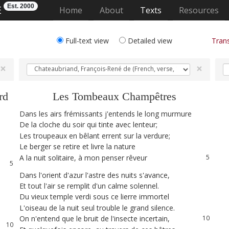
Est. 2000
E
(current)
Home
About
Texts
Resources
Full-text view
Detailed view
Trans
×
×
rd
Les
Tombeaux
Champêtres
1
Dans
les
airs
frémissants
j'entends
le
long
murmure
1
2
De
la
cloche
du
soir
qui
tinte
avec
lenteur
;
2
3
Les
troupeaux
en
bêlant
errent
sur
la
verdure
;
3
4
Le
berger
se
retire
et
livre
la
nature
4
A
la
nuit
solitaire
,
à
mon
penser
rêveur
5
5
6
Dans
l'orient
d'azur
l'astre
des
nuits
s'avance
,
6
7
Et
tout
l'air
se
remplit
d'un
calme
solennel
.
7
8
Du
vieux
temple
verdi
sous
ce
lierre
immortel
8
L'oiseau
de
la
nuit
seul
trouble
le
grand
silence
.
9
9
On
n'entend
que
le
bruit
de
l'insecte
incertain
,
10
10
11