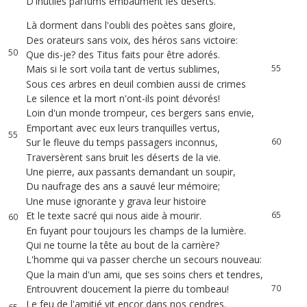
D'inutiles
parfums
embaument
les
déserts
.
48
Là
dorment
dans
l'oubli
des
poètes
sans
gloire
,
52
49
Des
orateurs
sans
voix
,
des
héros
sans
victoire
:
53
50
Que
dis-je
?
des
Titus
faits
pour
être
adorés
.
54
51
Mais
si
le
sort
voila
tant
de
vertus
sublimes
,
55
52
Sous
ces
arbres
en
deuil
combien
aussi
de
crimes
56
Le
silence
et
la
mort
n'ont-ils
point
dévorés
!
57
53
Loin
d'un
monde
trompeur
,
ces
bergers
sans
envie
,
58
54
Emportant
avec
eux
leurs
tranquilles
vertus
,
59
55
Sur
le
fleuve
du
temps
passagers
inconnus
,
60
56
Traversèrent
sans
bruit
les
déserts
de
la
vie
.
61
Une
pierre
,
aux
passants
demandant
un
soupir
,
62
57
Du
naufrage
des
ans
a
sauvé
leur
mémoire
;
63
58
Une
muse
ignorante
y
grava
leur
histoire
64
59
Et
le
texte
sacré
qui
nous
aide
à
mourir
.
65
60
En
fuyant
pour
toujours
les
champs
de
la
lumière
.
66
61
Qui
ne
tourne
la
tête
au
bout
de
la
carrière
?
67
62
L'homme
qui
va
passer
cherche
un
secours
nouveau
:
68
63
Que
la
main
d'un
ami
,
que
ses
soins
chers
et
tendres
,
69
64
Entrouvrent
doucement
la
pierre
du
tombeau
!
70
Le
feu
de
l'amitié
vit
encor
dans
nos
cendres
.
71
65