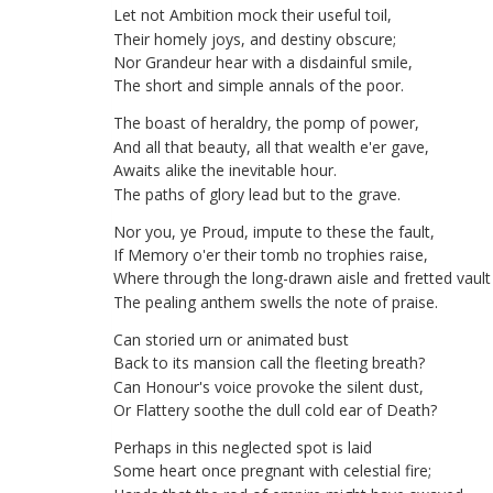
Let
not
Ambition
mock
their
useful
toil
,
Their
homely
joys
,
and
destiny
obscure
;
Nor
Grandeur
hear
with
a
disdainful
smile
,
The
short
and
simple
annals
of
the
poor
.
The
boast
of
heraldry
,
the
pomp
of
power
,
And
all
that
beauty
,
all
that
wealth
e'er
gave
,
Awaits
alike
the
inevitable
hour
.
The
paths
of
glory
lead
but
to
the
grave
.
Nor
you
,
ye
Proud
,
impute
to
these
the
fault
,
If
Memory
o'er
their
tomb
no
trophies
raise
,
Where
through
the
long-drawn
aisle
and
fretted
vault
The
pealing
anthem
swells
the
note
of
praise
.
Can
storied
urn
or
animated
bust
Back
to
its
mansion
call
the
fleeting
breath
?
Can
Honour's
voice
provoke
the
silent
dust
,
Or
Flattery
soothe
the
dull
cold
ear
of
Death
?
Perhaps
in
this
neglected
spot
is
laid
Some
heart
once
pregnant
with
celestial
fire
;