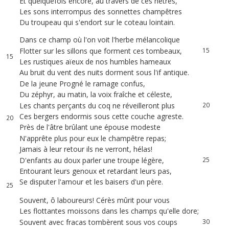
Et
quelquefois
encore
,
au
travers
de
ces
hêtres
,
11
Les
sons
interrompus
des
sonnettes
champêtres
12
12
Du
troupeau
qui
s'endort
sur
le
coteau
lointain
.
13
13
Dans
ce
champ
où
l'on
voit
l'herbe
mélancolique
14
14
Flotter
sur
les
sillons
que
forment
ces
tombeaux
,
15
15
Les
rustiques
aïeux
de
nos
humbles
hameaux
16
16
Au
bruit
du
vent
des
nuits
dorment
sous
l'if
antique
.
17
De
la
jeune
Progné
le
ramage
confus
,
18
17
Du
zéphyr
,
au
matin
,
la
voix
fraîche
et
céleste
,
19
18
Les
chants
perçants
du
coq
ne
réveilleront
plus
20
19
Ces
bergers
endormis
sous
cette
couche
agreste
.
21
20
Près
de
l'âtre
brûlant
une
épouse
modeste
22
21
N'apprête
plus
pour
eux
le
champêtre
repas
;
23
22
Jamais
à
leur
retour
ils
ne
verront
,
hélas
!
24
23
D'enfants
au
doux
parler
une
troupe
légère
,
25
24
Entourant
leurs
genoux
et
retardant
leurs
pas
,
26
Se
disputer
l'amour
et
les
baisers
d'un
père
.
27
25
26
Souvent
,
ô
laboureurs
!
Cérès
mûrit
pour
vous
28
27
Les
flottantes
moissons
dans
les
champs
qu'elle
dore
;
29
28
Souvent
avec
fracas
tombèrent
sous
vos
coups
30