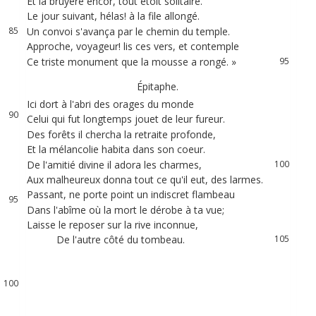
Et
la
bruyère
encor
,
tout
étoit
solitaire
.
84
Le
jour
suivant
,
hélas
!
à
la
file
allongé
.
92
85
Un
convoi
s'avança
par
le
chemin
du
temple
.
93
86
Approche
,
voyageur
!
lis
ces
vers
,
et
contemple
94
87
Ce
triste
monument
que
la
mousse
a
rongé
.
»
95
88
Épitaphe
.
89
Ici
dort
à
l'abri
des
orages
du
monde
96
90
Celui
qui
fut
longtemps
jouet
de
leur
fureur
.
97
91
Des
forêts
il
chercha
la
retraite
profonde
,
98
92
Et
la
mélancolie
habita
dans
son
coeur
.
99
De
l'amitié
divine
il
adora
les
charmes
,
100
93
Aux
malheureux
donna
tout
ce
qu'il
eut
,
des
larmes
.
101
94
Passant
,
ne
porte
point
un
indiscret
flambeau
102
95
Dans
l'abîme
où
la
mort
le
dérobe
à
ta
vue
;
103
96
Laisse
le
reposer
sur
la
rive
inconnue
,
104
97
De
l'autre
côté
du
tombeau
.
105
98
99
100
101