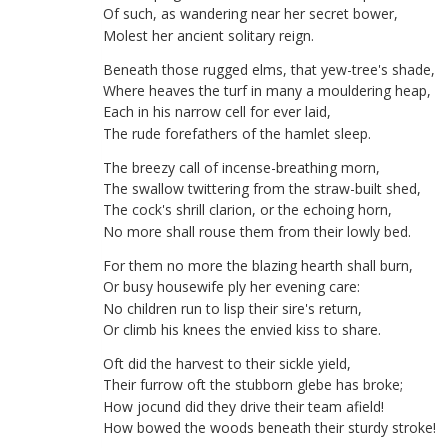
Of
such
,
as
wandering
near
her
secret
bower
,
Molest
her
ancient
solitary
reign
.
Beneath
those
rugged
elms
,
that
yew-tree's
shade
,
Where
heaves
the
turf
in
many
a
mouldering
heap
,
Each
in
his
narrow
cell
for
ever
laid
,
The
rude
forefathers
of
the
hamlet
sleep
.
The
breezy
call
of
incense-breathing
morn
,
The
swallow
twittering
from
the
straw-built
shed
,
The
cock's
shrill
clarion
,
or
the
echoing
horn
,
No
more
shall
rouse
them
from
their
lowly
bed
.
For
them
no
more
the
blazing
hearth
shall
burn
,
Or
busy
housewife
ply
her
evening
care
:
No
children
run
to
lisp
their
sire's
return
,
Or
climb
his
knees
the
envied
kiss
to
share
.
Oft
did
the
harvest
to
their
sickle
yield
,
Their
furrow
oft
the
stubborn
glebe
has
broke
;
How
jocund
did
they
drive
their
team
afield
!
How
bowed
the
woods
beneath
their
sturdy
stroke
!