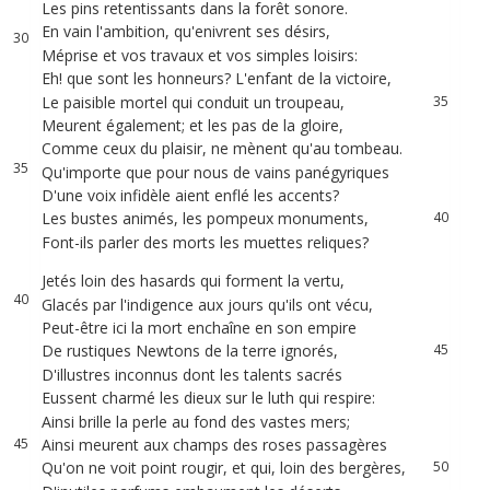
Les
pins
retentissants
dans
la
forêt
sonore
.
31
29
En
vain
l'ambition
,
qu'enivrent
ses
désirs
,
32
30
Méprise
et
vos
travaux
et
vos
simples
loisirs
:
33
31
Eh
!
que
sont
les
honneurs
?
L'enfant
de
la
victoire
,
34
32
Le
paisible
mortel
qui
conduit
un
troupeau
,
35
33
Meurent
également
;
et
les
pas
de
la
gloire
,
36
34
Comme
ceux
du
plaisir
,
ne
mènent
qu'au
tombeau
.
37
35
Qu'importe
que
pour
nous
de
vains
panégyriques
38
36
D'une
voix
infidèle
aient
enflé
les
accents
?
39
Les
bustes
animés
,
les
pompeux
monuments
,
40
37
Font-ils
parler
des
morts
les
muettes
reliques
?
41
38
39
Jetés
loin
des
hasards
qui
forment
la
vertu
,
42
40
Glacés
par
l'indigence
aux
jours
qu'ils
ont
vécu
,
43
Peut-être
ici
la
mort
enchaîne
en
son
empire
44
41
De
rustiques
Newtons
de
la
terre
ignorés
,
45
42
D'illustres
inconnus
dont
les
talents
sacrés
46
43
Eussent
charmé
les
dieux
sur
le
luth
qui
respire
:
47
44
Ainsi
brille
la
perle
au
fond
des
vastes
mers
;
48
45
Ainsi
meurent
aux
champs
des
roses
passagères
49
46
Qu'on
ne
voit
point
rougir
,
et
qui
,
loin
des
bergères
,
50
47
51