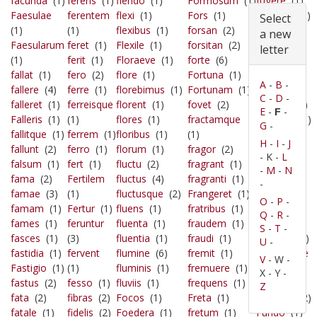
facunda
(1)
ferens
(1)
flendo
(1)
Formosum
(1)
fugere
(1)
Faesulae
ferentem
flexi
(1)
Fors
(1)
fugiatve
(1)
Select
(1)
(1)
flexibus
(1)
forsan
(2)
fugit
(1)
a new
Faesularum
feret
(1)
Flexile
(1)
forsitan
(2)
fuit
(3)
letter
(1)
ferit
(1)
Floraeve
(1)
forte
(6)
fulgent
(1)
fallat
(1)
fero
(2)
flore
(1)
Fortuna
(1)
fulgentior
A
-
B
-
fallere
(4)
ferre
(1)
florebimus
(1)
Fortunam
(1)
(1)
C
-
D
-
falleret
(1)
ferreisque
florent
(1)
fovet
(2)
Fulgere
(1)
E
-
-
F
Falleris
(1)
(1)
flores
(1)
fractamque
Fulgeret
(1)
G
-
fallitque
(1)
ferrem
(1)
floribus
(1)
(1)
fulgore
(1)
H
-
I
-
J
fallunt
(2)
ferro
(1)
florum
(1)
fragor
(2)
fulgoribus
- K -
L
falsum
(1)
fert
(1)
fluctu
(2)
fragrant
(1)
(1)
-
M
-
N
fama
(2)
Fertilem
fluctus
(4)
fragranti
(1)
fulgur
(1)
-
famae
(3)
(1)
fluctusque
(2)
Frangeret
(1)
fulmen
(2)
O
-
P
-
famam
(1)
Fertur
(1)
fluens
(1)
fratribus
(1)
Fulmineo
Q
-
R
-
fames
(1)
feruntur
fluenta
(1)
fraudem
(1)
(1)
S
-
T
-
fasces
(1)
(3)
fluentia
(1)
fraudi
(1)
fulminis
(1)
U
-
fastidia
(1)
fervent
flumine
(6)
fremit
(1)
Fumumque
V
- W -
Fastigio
(1)
(1)
fluminis
(1)
fremuere
(1)
(1)
X - Y -
fastus
(2)
fesso
(1)
fluviis
(1)
frequens
(1)
fundit
(1)
Z
fata
(2)
fibras
(2)
Focos
(1)
Freta
(1)
Funditur
(2)
fatale
(1)
fidelis
(2)
Foedera
(1)
fretum
(1)
Fundo
(1)