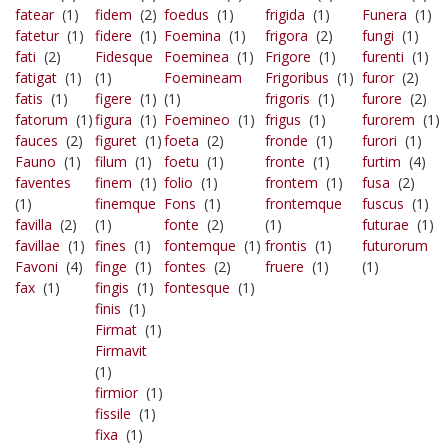
fatear
(1)
fidem
(2)
foedus
(1)
frigida
(1)
Funera
(1)
fatetur
(1)
fidere
(1)
Foemina
(1)
frigora
(2)
fungi
(1)
fati
(2)
Fidesque
Foeminea
(1)
Frigore
(1)
furenti
(1)
fatigat
(1)
(1)
Foemineam
Frigoribus
(1)
furor
(2)
fatis
(1)
figere
(1)
(1)
frigoris
(1)
furore
(2)
fatorum
(1)
figura
(1)
Foemineo
(1)
frigus
(1)
furorem
(1)
fauces
(2)
figuret
(1)
foeta
(2)
fronde
(1)
furori
(1)
Fauno
(1)
filum
(1)
foetu
(1)
fronte
(1)
furtim
(4)
faventes
finem
(1)
folio
(1)
frontem
(1)
fusa
(2)
(1)
finemque
Fons
(1)
frontemque
fuscus
(1)
favilla
(2)
(1)
fonte
(2)
(1)
futurae
(1)
favillae
(1)
fines
(1)
fontemque
(1)
frontis
(1)
futurorum
Favoni
(4)
finge
(1)
fontes
(2)
fruere
(1)
(1)
fax
(1)
fingis
(1)
fontesque
(1)
finis
(1)
Firmat
(1)
Firmavit
(1)
firmior
(1)
fissile
(1)
fixa
(1)