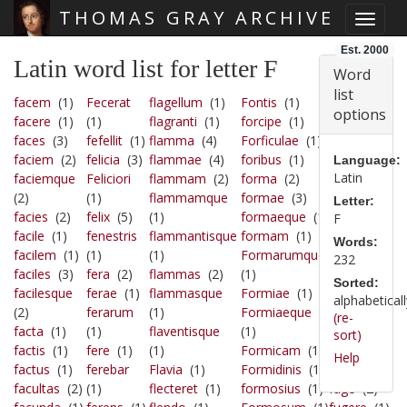
THOMAS GRAY ARCHIVE
Toggle
Skip main navigation
Est. 2000
Latin word list for letter F
Word
list
facem
(1)
Fecerat
flagellum
(1)
Fontis
(1)
fruges
(1)
options
facere
(1)
(1)
flagranti
(1)
forcipe
(1)
frui
(3)
faces
(3)
fefellit
(1)
flamma
(4)
Forficulae
(1)
fruitur
(1)
faciem
(2)
felicia
(3)
flammae
(4)
foribus
(1)
fruitura
(1)
Language:
Latin
faciemque
Feliciori
flammam
(2)
forma
(2)
fruiturque
(2)
(1)
flammamque
formae
(3)
(1)
Letter:
facies
(2)
felix
(5)
(1)
formaeque
(1)
frustra
(2)
F
facile
(1)
fenestris
flammantisque
formam
(1)
frustratur
Words:
facilem
(1)
(1)
(1)
Formarumque
(1)
232
faciles
(3)
fera
(2)
flammas
(2)
(1)
fucis
(1)
Sorted:
facilesque
ferae
(1)
flammasque
Formiae
(1)
Fudit
(1)
alphabeticall
(2)
ferarum
(1)
Formiaeque
fueram
(1)
(re-
facta
(1)
(1)
flaventisque
(1)
fuerit
(1)
sort)
factis
(1)
fere
(1)
(1)
Formicam
(1)
fuga
(1)
Help
factus
(1)
ferebar
Flavia
(1)
Formidinis
(1)
fugat
(1)
facultas
(2)
(1)
flecteret
(1)
formosius
(1)
fuge
(2)