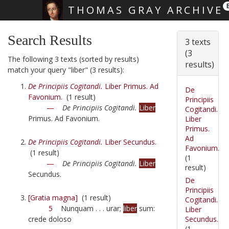
THOMAS GRAY ARCHIVE
Skip main navigation
Search Results
3 texts
(3
The following 3 texts (sorted by results)
results)
match your query "liber" (3 results):
De Principiis Cogitandi.
Liber Primus. Ad
De
Favonium.
(1 result)
Principiis
—
De Principiis Cogitandi.
Liber
Cogitandi.
Primus. Ad Favonium.
Liber
Primus.
Ad
De Principiis Cogitandi.
Liber Secundus.
Favonium.
(1 result)
(1
—
De Principiis Cogitandi.
Liber
result)
Secundus.
De
Principiis
[Gratia magna]
(1 result)
Cogitandi.
5
Nunquam . . . urar;
liber
sum:
Liber
Secundus.
crede doloso
(1