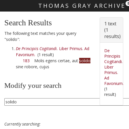
THOMAS GRAY ARCHIVE
Skip main navigation
Search Results
1 text
(1
The following text matches your query
results)
"solido":
De Principiis Cogitandi.
Liber Primus. Ad
De
Favonium.
(1 result)
Principiis
183
Molis egens certae, aut
solido
Cogitandi.
sine robore, cujus
Liber
Primus.
Ad
Favonium.
Modify your search
(1
result)
Currently searching: