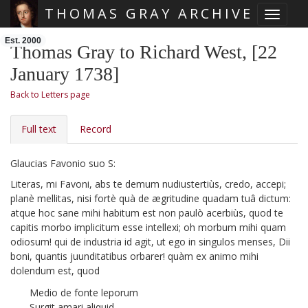
THOMAS GRAY ARCHIVE
Toggle 
Skip main navigation
Est. 2000
Thomas Gray to Richard West, [22
January 1738]
Back to Letters page
Full text
Record
Glaucias Favonio
suo S:
Literas, mi Favoni, abs te demum nudiustertiùs, credo, accepi;
planè mellitas, nisi fortè quà de ægritudine quadam tuâ dictum:
atque hoc sane mihi habitum est non paulò acerbiùs, quod te
capitis morbo implicitum esse intellexi; oh morbum mihi quam
odiosum! qui de industria id agit, ut ego in singulos menses, Dii
boni, quantis juunditatibus orbarer! quàm ex animo mihi
dolendum est, quod
Medio de fonte leporum
Surgit amari aliquid.
–