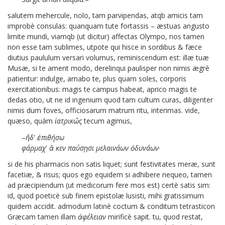
salutem mehercule, nolo, tam parvipendas, atqb amicis tam
improbè consulas: quanquam tute fortassis – æstuas angusto
limite mundi,
viamqb (ut dicitur) affectas Olympo,
nos tamen
non esse tam sublimes, utpote qui hisce in sordibus & fæce
diutius paululum versari volumus, reminiscendum est: illæ tuæ
Musæ, si te ament modo, derelinqui paulisper non nimis ægrè
patientur: indulge, amabo te, plus quam soles, corporis
exercitationibus: magis te campus habeat, aprico magis te
dedas otio, ut ne id ingenium quod tam cultum curas, diligenter
nimis dum foves, officiosarum matrum ritu, interimas. vide,
quæso, quàm
ἰατρικῶς
tecum agimus,
–
ἤδ
'
ἐπιθήσω
φάρμαχ
'
ἅ
κεν
παύσῃσι
μελαινάων
ὀδυνάων
·
si de his pharmacis non satis liquet; sunt festivitates meræ, sunt
facetiæ, & risus; quos ego equidem si adhibere nequeo, tamen
ad præcipiendum (ut medicorum fere mos est) certè satis sim:
id, quod poeticè sub finem epistolæ lusisti, mihi gratissimum
quidem accidit. admodum latinè coctum & conditum tetrasticon
Græcam tamen illam
ἀφέλειαν
mirificè sapit. tu, quod restat,